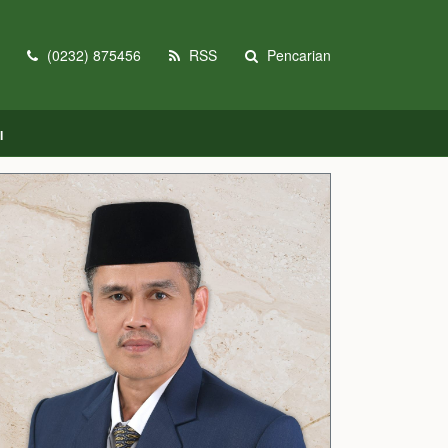
(0232) 875456
RSS
Pencarian
I